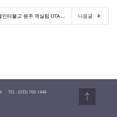
[채용공고] 호텔인터불고 원주 객실팀 OTA 담당자 및 프론트 채용
다음글
4
TEL : (033) 760-1448