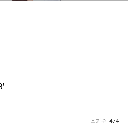
'
조회수
474