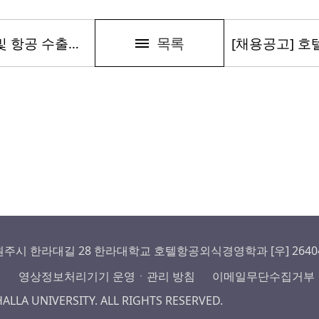
목록
[채용공고] DH해운항공 해상 및 항공 수출입 신입 영업사원
주시 한라대길 28 한라대학교 호텔항공외식경영학과 [우] 2640
침
영상정보처리기기 운영ㆍ관리 방침
이메일무단수집거부
HALLA UNIVERSITY. ALL RIGHTS RESERVED.