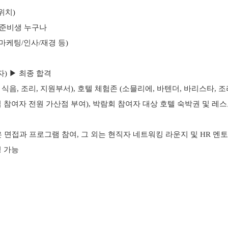
위치)
 준비생 누구나
/마케팅/인사/재경 등)
자) ▶ 최종 합격
식음, 조리, 지원부서), 호텔 체험존 (소믈리에, 바텐더, 바리스타, 조리
면접 참여자 전원 가산점 부여), 박람회 참여자 대상 호텔 숙박권 및 레
생은 면접과 프로그램 참여, 그 외는 현직자 네트워킹 라운지 및 HR 멘
정 가능