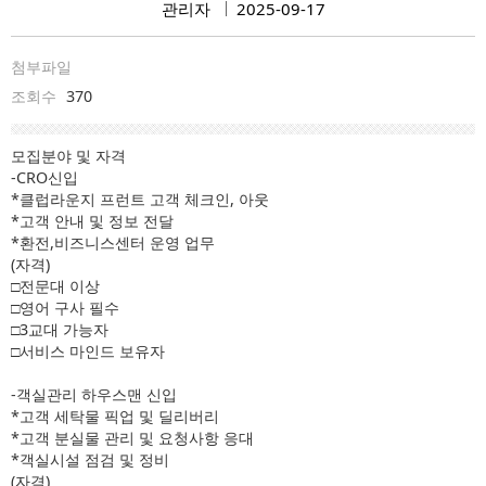
관리자
2025-09-17
첨부파일
조회수
370
모집분야 및 자격
-CRO신입
*클럽라운지 프런트 고객 체크인, 아웃
*고객 안내 및 정보 전달
*환전,비즈니스센터 운영 업무
(자격)
□전문대 이상
□영어 구사 필수
□3교대 가능자
□서비스 마인드 보유자
-객실관리 하우스맨 신입
*고객 세탁물 픽업 및 딜리버리
*고객 분실물 관리 및 요청사항 응대
*객실시설 점검 및 정비
(자격)