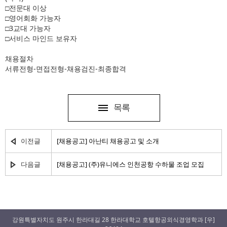
□전문대 이상
□영어회화 가능자
□3교대 가능자
□서비스 마인드 보유자
채용절차
서류전형-면접전형-채용검진-최종합격
목록
이전글
[채용공고] 아난티 채용공고 및 소개
다음글
[채용공고] (주)유니에스 인천공항 수하물 조업 모집
강원특별자치도 원주시 한라대길 28 한라대학교 호텔항공외식경영학과 [우]