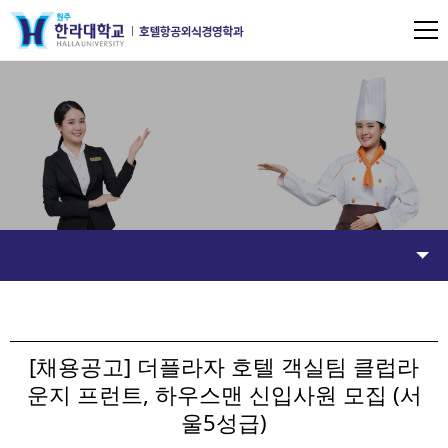
[채용공고] 더플라자 호텔 객실팀 클럽라
운지 프런트, 하우스맨 신입사원 모집 (서
울5성급)