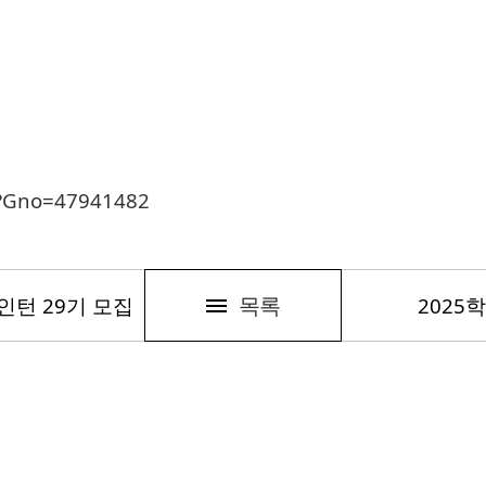
sp?Gno=47941482
목록
인턴 29기 모집
2025